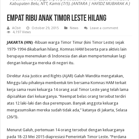
Kabupaten Belu, NTT, Kamis (7/5). (ANTARA | HAFIDZ MUBARAK A )
Empat Ribu Anak Timor Leste Hilang
ACbit
October 29, 2015
News
Leave a comment
4,197 Views
JAKARTA (HN)
-Ribuan warga Timor Timur (kini Timor Leste) sejak
1979-1994 dikabarkan hilang. Komnas HAM beserta para aktivis lain
berupaya menemukan di Indonesia dan akan mempertemukan lagi
dengan keluarga mereka di negeri itu.
Direktur Asia Justice and Rights (AJAR) Galuh Wandita mengatakan,
Minggu lalu pihaknya membentuk tim bersama Komnas HAM terkait
kerja sama reuni keluarga 14 orang asal Timor Leste yang telah lama
dipisahkan dari keluarganya. “Keempat belas orang tersebut terdiri
atas 12 laki-laki dan dua perempuan. Banyak anggota keluarga
mengasumsikan mereka sudah tidak ada,” katanya di Jakarta, Selasa
(26/5).
Menurut Galuh, pertemuan 14 orang tersebut dengan keluarganya
pada 18-23 Mei 2015 diapresiasi Pemerintah Timor Leste. “Perdana