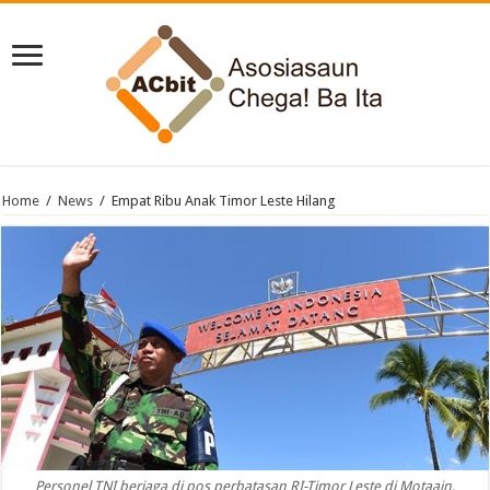
Home
/
News
/
Empat Ribu Anak Timor Leste Hilang
Personel TNI berjaga di pos perbatasan RI-Timor Leste di Motaain,